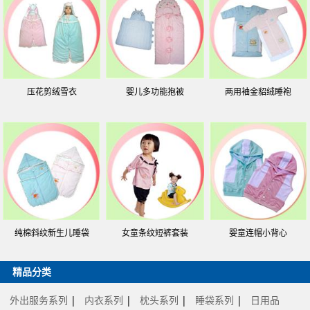
压花剪绒雪衣
婴儿多功能抱被
两用袖金貂绒睡袍
纯棉斜纹新生儿睡袋
女童条纹短裤套装
婴童连帽小背心
精品分类
外出服务系列
|
内衣系列
|
枕头系列
|
睡袋系列
|
日用品