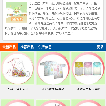
奇乐娃娃（广州）婴儿用品企划是一家集产品设计，生
产，营销为一体的现代专业化品牌服装公司。 奇乐娃娃品
牌以绿色，环保，自然为风格特征，突出表现奇乐娃娃，
人见人夸的设计主题，着力营造真实，舒适的健康生活方
式。 奇乐娃娃坚持以人为本，以质为根的经营管理理念，
以品质第一，服务一流的宗旨服务于广大消费群体，以宝贝的舒适安全为首
位，在创新中完善，在开拓中不断发展，并形成集生产
最新产品
推荐产品
供应信息
更多
小熊三角护脐围
印花斜纹棉柔睡袋
多功能手抱式睡袋